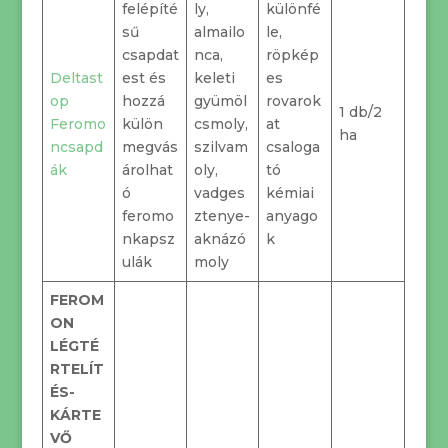
felépíté
ly,
különfé
sű
almailo
le,
csapdat
nca,
röpkép
Deltast
est és
keleti
es
op
hozzá
gyümöl
rovarok
1 db/2
Feromo
külön
csmoly,
at
ha
ncsapd
megvás
szilvam
csaloga
ák
árolhat
oly,
tó
ó
vadges
kémiai
feromo
ztenye-
anyago
nkapsz
aknázó
k
ulák
moly
FEROM
ON
LÉGTÉ
RTELÍT
ÉS-
KÁRTE
VŐ