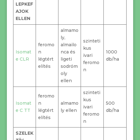
LEPKEF
AJOK
ELLEN
almamo
ly,
szinteti
feromo
almailo
kus
Isomat
n
nca és
1000
ivari
e CLR
légtért
ligeti
db/ha
feromo
elítés
sodróm
n
oly
ellen
szinteti
feromo
kus
Isomat
n
almamo
500
ivari
e C TT
légtért
ly ellen
db/ha
feromo
elítés
n
SZELEK