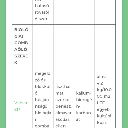
hatású
rovaröl
ő szer
BIOLÓ
GIAI
GOMB
AÖLŐ
SZERE
K
megelő
alma:
ző és
4,2
blokkol
liszthar
kg/10.0
ó
mat,
kálium-
00 m2
tulajdo
szürke
hidrogé
Vitisan
LFF
nságú
penész,
n-
SP
egyéb
biológia
almavar
karbon
kultúrá
i
asodás
át
kban:
gomba
ellen