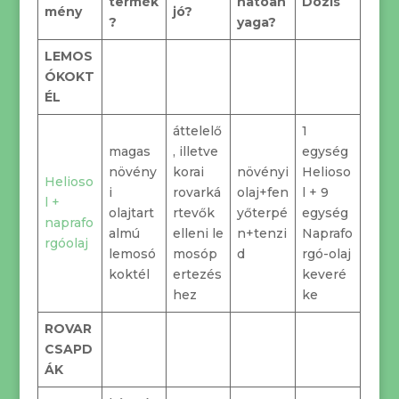
termék
hatóan
Dózis
mény
jó?
?
yaga?
LEMOS
ÓKOKT
ÉL
áttelelő
1
magas
, illetve
egység
növény
korai
növényi
Helioso
Helioso
i
rovarká
olaj+fen
l + 9
l +
olajtart
rtevők
yőterpé
egység
naprafo
almú
elleni le
n+tenzi
Naprafo
rgóolaj
lemosó
mosóp
d
rgó-olaj
koktél
ertezés
keveré
hez
ke
ROVAR
CSAPD
ÁK