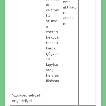
emel,
ére,
aktiváto
valamin
rok,
t a
szilíciu
szüksé
m
g
esetén
beköve
tkezett
károk
(jégver
és,
fagykár
stb.)
helyreá
llítására
.
*szükséghelyzeti
engedéllyel