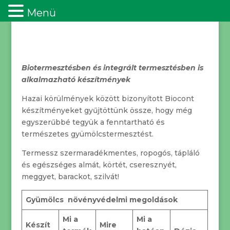
Menü
Biotermesztésben és integrált termesztésben is
alkalmazható készítmények
Hazai körülmények között bizonyított Biocont
készítményeket gyűjtöttünk össze, hogy még
egyszerűbbé tegyük a fenntartható és
természetes gyümölcstermesztést.
Termessz szermaradékmentes, ropogós, tápláló
és egészséges almát, körtét, cseresznyét,
meggyet, barackot, szilvát!
Gyümölcs növényvédelmi megoldások
Mi a
Mi a
Készít
Mire