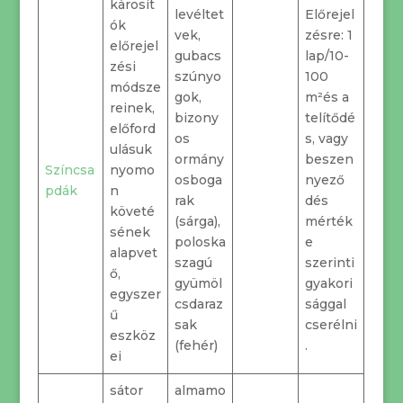
károsít
levéltet
Előrejel
ók
vek,
zésre: 1
előrejel
gubacs
lap/10-
zési
szúnyo
100
módsze
gok,
m²és a
reinek,
bizony
telítődé
előford
os
s, vagy
ulásuk
ormány
beszen
Színcsa
nyomo
osboga
nyező
pdák
n
rak
dés
követé
(sárga),
mérték
sének
poloska
e
alapvet
szagú
szerinti
ő,
gyümöl
gyakori
egyszer
csdaraz
sággal
ű
sak
cserélni
eszköz
(fehér)
.
ei
sátor
almamo