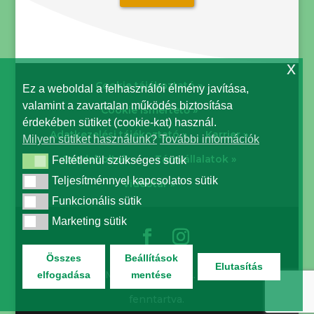
x
Cookie tájékoztató »
Ez a weboldal a felhasználói élmény javítása,
valamint a zavartalan működés biztosítása
Cookie ismertető »
érdekében sütiket (cookie-kat) használ.
Adatkezelési tájékoztató »
Karrier »
Milyen sütiket használunk?
További információk
Gazdaboltok »
Társvállalatok »
Feltétlenül szükséges sütik
Feltétlenül szükséges sütik
Teljesítménnyel kapcsolatos sütik
Teljesítménnyel kapcsolatos sütik
Videótár »
Funkcionális sütik
Funkcionális sütik
Marketing sütik
Marketing sütik
Összes
Beállítások
Elutasítás
© Biocont Magyarország Kft. | Minden jog
elfogadása
mentése
fenntartva.