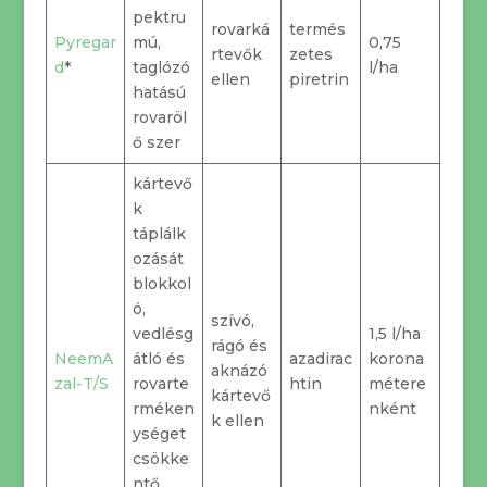
pektru
rovarká
termés
Pyregar
mú,
0,75
rtevők
zetes
d
*
taglózó
l/ha
ellen
piretrin
hatású
rovaröl
ő szer
kártevő
k
táplálk
ozását
blokkol
ó,
szívó,
vedlésg
1,5 l/ha
rágó és
NeemA
átló és
azadirac
korona
aknázó
zal-T/S
rovarte
htin
métere
kártevő
rméken
nként
k ellen
ységet
csökke
ntő