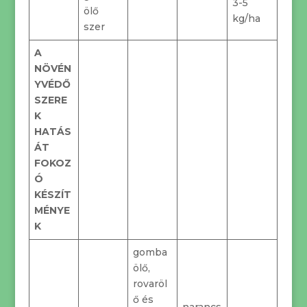
3-5
ölő
kg/ha
szer
A
NÖVÉN
YVÉDŐ
SZERE
K
HATÁS
ÁT
FOKOZ
Ó
KÉSZÍT
MÉNYE
K
gomba
ölő,
rovaröl
ő és