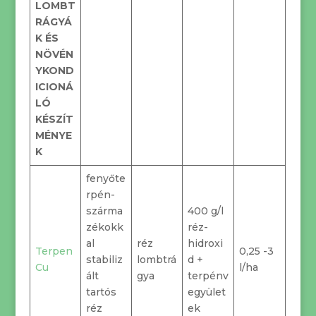
LOMBT
RÁGYÁ
K ÉS
NÖVÉN
YKOND
ICIONÁ
LÓ
KÉSZÍT
MÉNYE
K
fenyőte
rpén-
szárma
400 g/l
zékokk
réz-
al
réz
hidroxi
Terpen
0,25 -3
stabiliz
lombtrá
d +
Cu
l/ha
ált
gya
terpénv
tartós
egyület
réz
ek