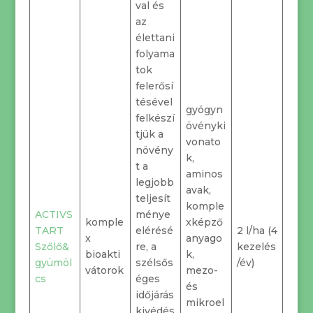
val és
az
élettani
folyama
tok
felerősí
tésével
gyógyn
felkészí
övényki
tjük a
vonato
növény
k,
t a
aminos
legjobb
avak,
teljesít
komple
ACTIVS
ménye
komple
xképző
TART
elérésé
2 l/ha (4
x
anyago
Szőlő&
re, a
kezelés
bioakti
k,
gyümöl
szélsős
/év)
vátorok
mezo-
cs
éges
és
időjárás
mikroel
kivédés