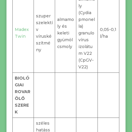
ly
(Cydia
szuper
almamo
pmonel
szelektí
ly és
la)
Madex
v
0,05-0,1
keleti
granulo
Twin
víruské
l/ha
gyümöl
vírus
szítmé
csmoly
izolátu
ny
m V22
(CpGV-
V22)
BIOLÓ
GIAI
ROVAR
ÖLŐ
SZERE
K
széles
hatáss