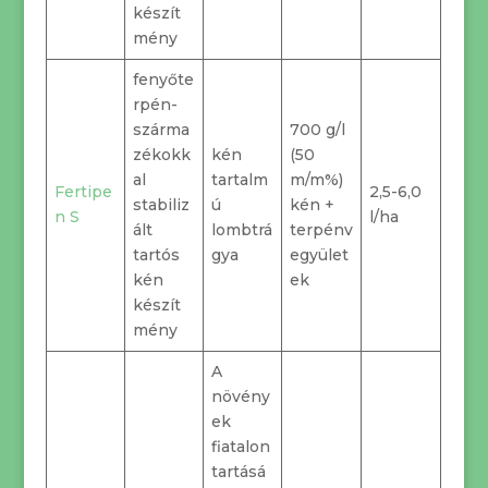
készít
mény
fenyőte
rpén-
szárma
700 g/l
zékokk
kén
(50
al
tartalm
m/m%)
Fertipe
2,5-6,0
stabiliz
ú
kén +
n S
l/ha
ált
lombtrá
terpénv
tartós
gya
egyület
kén
ek
készít
mény
A
növény
ek
fiatalon
tartásá