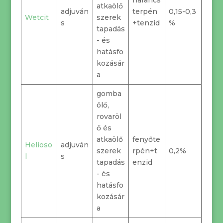
narancs
atkaölő
adjuván
terpén
0,15-0,3
Wetcit
szerek
s
+tenzid
%
tapadás
- és
hatásfo
kozásár
a
gomba
ölő,
rovaröl
ő és
atkaölő
fenyőte
Helioso
adjuván
szerek
rpén+t
0,2%
l
s
tapadás
enzid
- és
hatásfo
kozásár
a