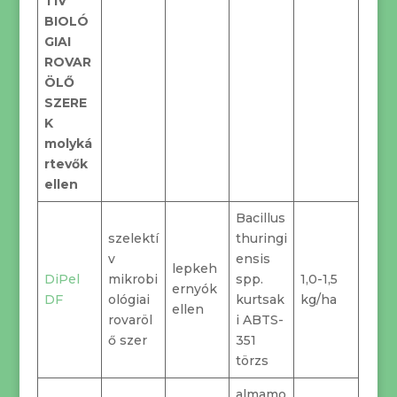
TÍV
BIOLÓ
GIAI
ROVAR
ÖLŐ
SZERE
K
molyká
rtevők
ellen
Bacillus
szelektí
thuringi
v
ensis
lepkeh
DiPel
mikrobi
spp.
1,0-1,5
ernyók
DF
ológiai
kurtsak
kg/ha
ellen
rovaröl
i ABTS-
ő szer
351
törzs
almamo