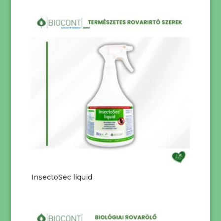
InsectoSec liquid