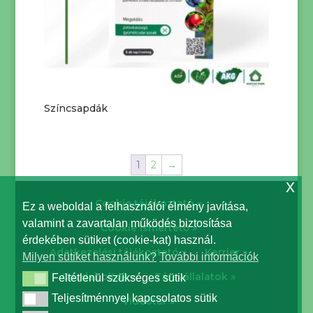
Színcsapdák
1
2
→
x
Cookie tájékoztató »
Ez a weboldal a felhasználói élmény javítása,
valamint a zavartalan működés biztosítása
Cookie ismertető »
érdekében sütiket (cookie-kat) használ.
Adatkezelési tájékoztató »
Karrier »
Milyen sütiket használunk?
További információk
Gazdaboltok »
Társvállalatok »
Feltétlenül szükséges sütik
Feltétlenül szükséges sütik
Teljesítménnyel kapcsolatos sütik
Teljesítménnyel kapcsolatos sütik
Videótár »