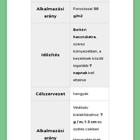
Alkalmazási
Porozással:
50
arány
g/m2
Beltéri
használatra
,
száraz
környezetben, a
Időzítés
kezelések között
legalább
7
napnak
kell
eltelnie
Célszervezet
hangyák
Védősáv
kialakításához:
7
g / m, 1-3 cm
-es
széles csíkban
Alkalmazási
arány
Hangyafészkek