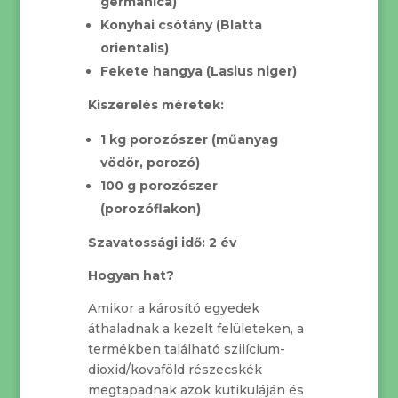
germanica)
Konyhai csótány (Blatta
orientalis)
Fekete hangya (Lasius niger)
Kiszerelés méretek:
1 kg porozószer (műanyag
vödör, porozó)
100 g porozószer
(porozóflakon)
Szavatossági idő: 2 év
Hogyan hat?
Amikor a károsító egyedek
áthaladnak a kezelt felületeken, a
termékben található szilícium-
dioxid/kovaföld részecskék
megtapadnak azok kutikuláján és