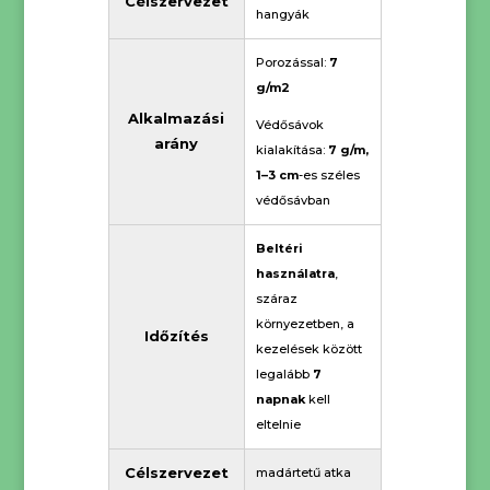
Célszervezet
hangyák
Porozással:
7
g/m2
Alkalmazási
Védősávok
arány
kialakítása:
7 g/m,
1–3 cm
-es széles
védősávban
Beltéri
használatra
,
száraz
környezetben, a
Időzítés
kezelések között
legalább
7
napnak
kell
eltelnie
Célszervezet
madártetű atka