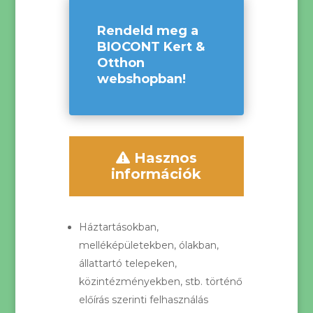
Rendeld meg a
BIOCONT Kert &
Otthon
webshopban!
Hasznos
információk
Háztartásokban,
melléképületekben, ólakban,
állattartó telepeken,
közintézményekben, stb. történő
előírás szerinti felhasználás