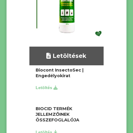
Letöltések
Biocont InsectoSec |
Engedélyokirat
BIOCID TERMÉK
JELLEMZŐINEK
ÖSSZEFOGLALÓJA