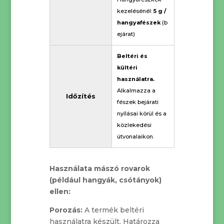
kezelésénél:
5 g /
hangyafészek
(b
ejárat)
Beltéri és
kültéri
használatra.
Alkalmazza a
Időzítés
fészek bejárati
nyílásai körül és a
közlekedési
útvonalaikon.
Használata mászó rovarok
(például hangyák, csótányok)
ellen:
Porozás:
A termék beltéri
használatra készült. Határozza