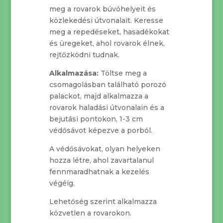
meg a rovarok búvóhelyeit és
közlekedési útvonalait. Keresse
meg a repedéseket, hasadékokat
és üregeket, ahol rovarok élnek,
rejtőzködni tudnak.
Alkalmazása:
Töltse meg a
csomagolásban található porozó
palackot, majd alkalmazza a
rovarok haladási útvonalain és a
bejutási pontokon, 1-3 cm
védősávot képezve a porból.
A védősávokat, olyan helyeken
hozza létre, ahol zavartalanul
fennmaradhatnak a kezelés
végéig.
Lehetőség szerint alkalmazza
közvetlen a rovarokon.