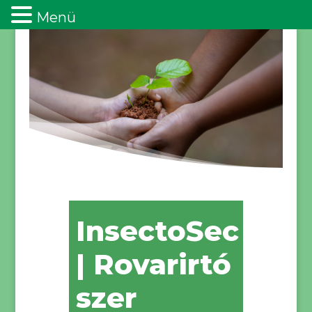
Menü
InsectoSec
| Rovarirtó
szer