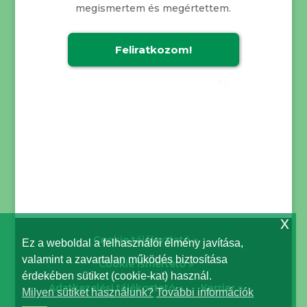
megismertem és megértettem.
x
Cookie tájékoztató »
Ez a weboldal a felhasználói élmény javítása,
valamint a zavartalan működés biztosítása
Cookie ismertető »
érdekében sütiket (cookie-kat) használ.
Adatkezelési tájékoztató »
Karrier »
Milyen sütiket használunk?
További információk