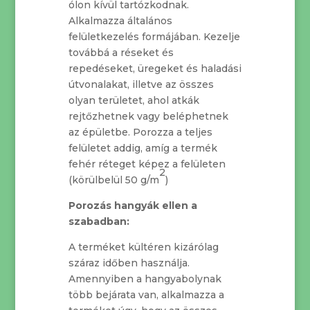
ólon kívül tartózkodnak.
Alkalmazza általános
felületkezelés formájában. Kezelje
továbbá a réseket és
repedéseket, üregeket és haladási
útvonalakat, illetve az összes
olyan területet, ahol atkák
rejtőzhetnek vagy beléphetnek
az épületbe. Porozza a teljes
felületet addig, amíg a termék
fehér réteget képez a felületen
2
(körülbelül 50 g/m
)
Porozás hangyák ellen a
szabadban:
A terméket kültéren kizárólag
száraz időben használja.
Amennyiben a hangyabolynak
több bejárata van, alkalmazza a