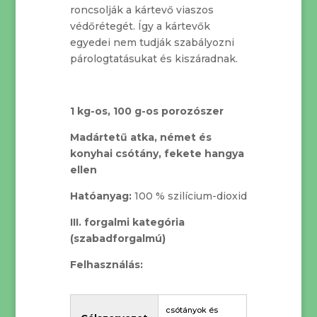
roncsolják a kártevő viaszos
védőrétegét. Így a kártevők
egyedei nem tudják szabályozni
párologtatásukat és kiszáradnak.
1 kg-os, 100 g-os porozószer
Madártetű atka, német és
konyhai csótány, fekete hangya
ellen
Hatóanyag:
100 % szilícium-dioxid
III. forgalmi kategória
(szabadforgalmú)
Felhasználás:
csótányok és