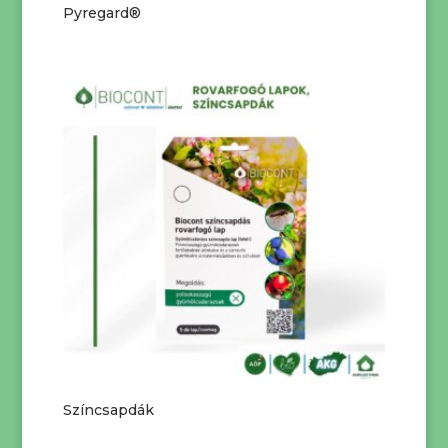
Pyregard®
Színcsapdák