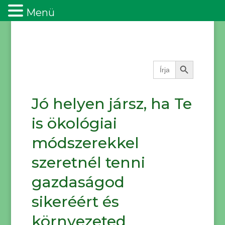
Menü
Search Button
Search
for:
Jó helyen jársz, ha Te
is ökológiai
módszerekkel
szeretnél tenni
gazdaságod
sikeréért és
környezeted