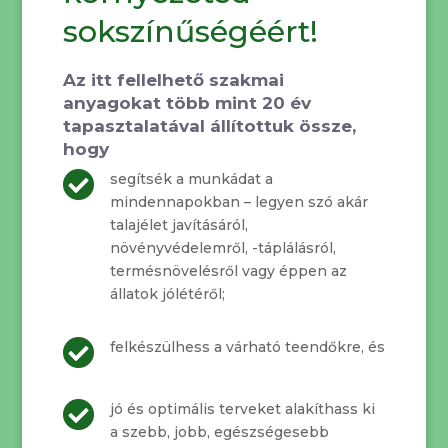
sokszínűségéért!
Az itt fellelhető szakmai
anyagokat több mint 20 év
tapasztalatával állítottuk össze,
hogy

segítsék a munkádat a
mindennapokban – legyen szó akár
talajélet javításáról,
növényvédelemről, -táplálásról,
termésnövelésről vagy éppen az
állatok jólétéről;

felkészülhess a várható teendőkre, és

jó és optimális terveket alakíthass ki
a szebb, jobb, egészségesebb