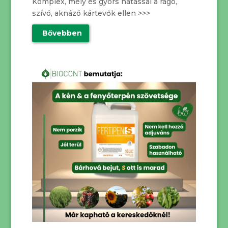
Komplex, mély és gyors hatással a rágó,
szívó, aknázó kártevők ellen >>>
Bővebben