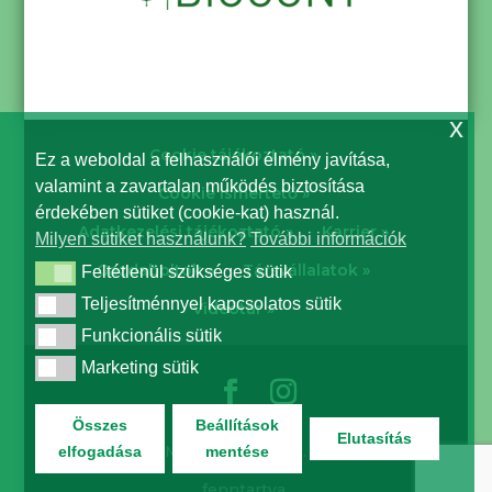
x
Cookie tájékoztató »
Ez a weboldal a felhasználói élmény javítása,
valamint a zavartalan működés biztosítása
Cookie ismertető »
érdekében sütiket (cookie-kat) használ.
Adatkezelési tájékoztató »
Karrier »
Milyen sütiket használunk?
További információk
Gazdaboltok »
Társvállalatok »
Feltétlenül szükséges sütik
Feltétlenül szükséges sütik
Teljesítménnyel kapcsolatos sütik
Teljesítménnyel kapcsolatos sütik
Videótár »
Funkcionális sütik
Funkcionális sütik
Marketing sütik
Marketing sütik
Összes
Beállítások
Elutasítás
© Biocont Magyarország Kft. | Minden jog
elfogadása
mentése
fenntartva.