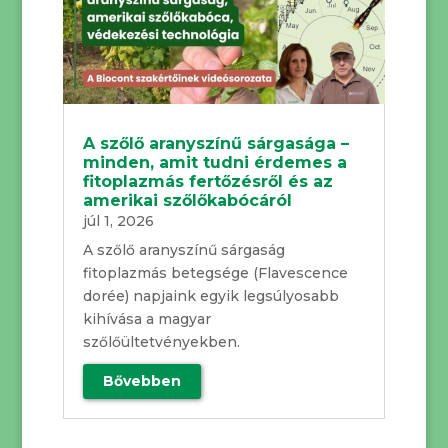
A szőlő aranyszínű sárgasága –
minden, amit tudni érdemes a
fitoplazmás fertőzésről és az
amerikai szőlőkabócáról
júl 1, 2026
A szőlő aranyszínű sárgaság
fitoplazmás betegsége (Flavescence
dorée) napjaink egyik legsúlyosabb
kihívása a magyar
szőlőültetvényekben.
Bővebben