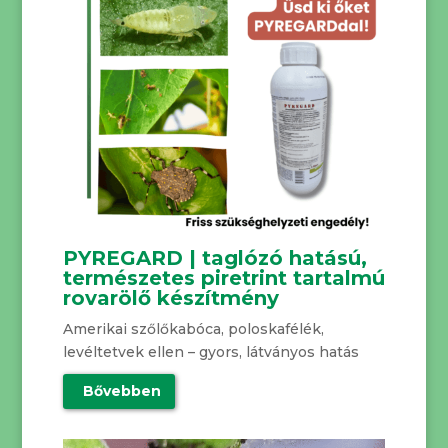
PYREGARD | taglózó hatású,
természetes piretrint tartalmú
rovarölő készítmény
Amerikai szőlőkabóca, poloskafélék,
levéltetvek ellen – gyors, látványos hatás
Bővebben