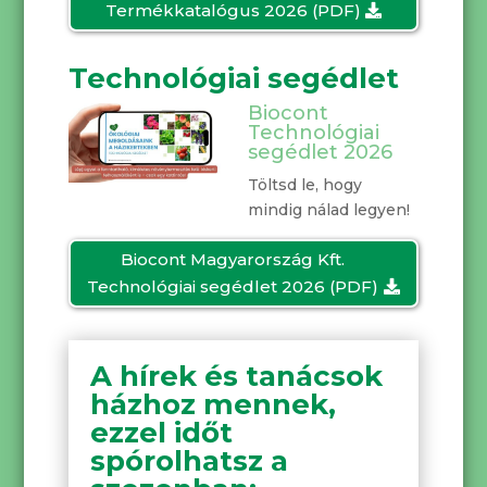
Termékkatalógus 2026 (PDF)
Technológiai segédlet
Biocont
Technológiai
segédlet 2026
Töltsd le, hogy
mindig nálad legyen!
Biocont Magyarország Kft.
Technológiai segédlet 2026 (PDF)
A hírek és tanácsok
házhoz mennek,
ezzel időt
spórolhatsz a