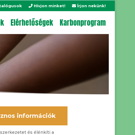
talógusok
Hívjon minket!
Írjon nekünk!
ok
Elérhetőségek
Karbonprogram
znos információk
ajszerkezetet és élénkíti a