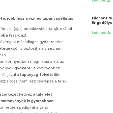
Biocont Nu
te, jobb lesz a víz- és tápanyagellátás
Engedélyok
onalai (újra) behálózzák a
talaj
t, ezáltal
abbá
teszik azt.
növények másodlagos gyökereként
étegek
ből is biztosítja a
vizet
, ami
ező.
ban könnyebben megmarad a víz, az
növények
gyökerei
is könnyebben
, és javul a
tápanyag-felvételük.
 vízpangás, nem lesz cserepes a felső
 szerkezet kedvez a
talajélet
i
maradványok is gyorsabban
zönhetően pedig
nő a talaj