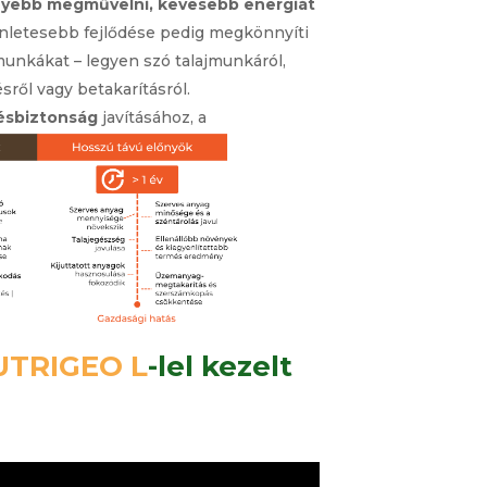
yebb megművelni, kevesebb energiát
nletesebb fejlődése pedig megkönnyíti
unkákat – legyen szó talajmunkáról,
ről vagy betakarításról.
ésbiztonság
javításához, a
hatóbb gazdálkodáshoz.
UTRIGEO L
-lel kezelt