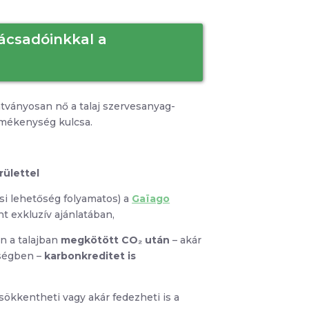
ácsadóinkkal a
átványosan nő a talaj szervesanyag-
rmékenység kulcsa.
rülettel
ási lehetőség folyamatos) a
Gaïago
t exkluzív ajánlatában,
n a talajban
megkötött CO₂ után
– akár
iségben –
karbonkreditet is
sökkentheti vagy akár fedezheti is a