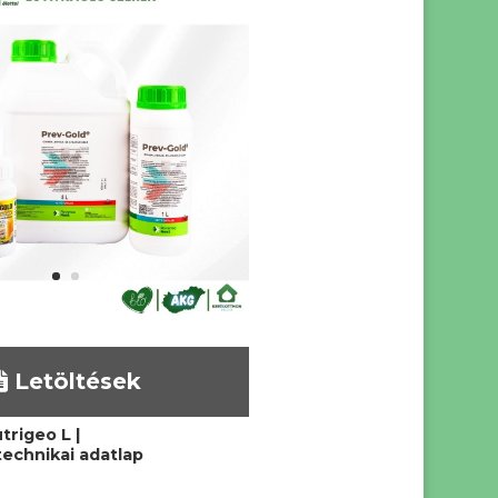
Letöltések
trigeo L |
echnikai adatlap