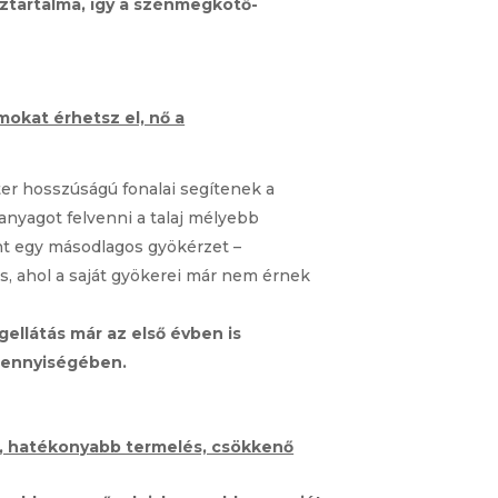
ztartalma, így a szénmegkötő-
kat érhetsz el, nő a
er hosszúságú fonalai segítenek a
nyagot felvenni a talaj mélyebb
int egy másodlagos gyökérzet –
is, ahol a saját gyökerei már nem érnek
gellátás már az első évben is
mennyiségében.
, hatékonyabb termelés, csökkenő