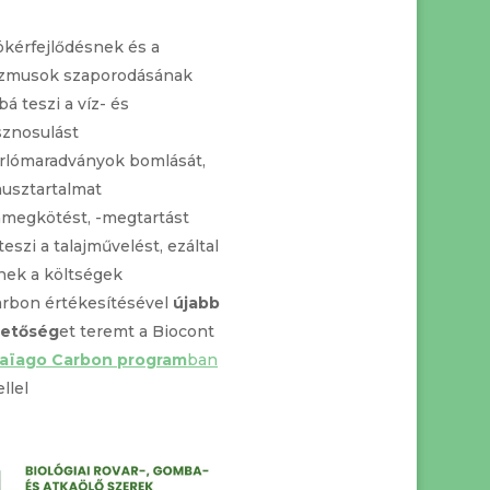
ökérfejlődésnek és a
izmusok szaporodásának
 teszi a víz- és
znosulást
arlómaradványok bomlását,
musztartalmat
nmegkötést, -megtartást
szi a talajművelést, ezáltal
ek a költségek
arbon értékesítésével
újabb
hetőség
et teremt a Biocont
aïago Carbon program
ban
llel