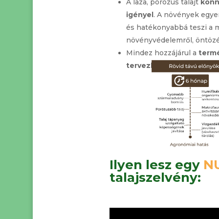
A laza, porózus talajt
könn
igényel
. A növények egye
és hatékonyabbá teszi a m
növényvédelemről, öntözés
Mindez hozzájárul a
term
tervezhetőbb, kiszámít
Ilyen lesz egy
N
talajszelvény: