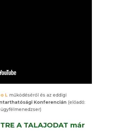
eo L
működéséről és az eddigi
ntarthatósági Konferencián
(előadó:
i ügyfélmenedzser)
ETRE A TALAJODAT már