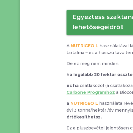
Egyeztess szaktan
lehetőségeidről!
A
NUTRIGEO L
használatával l
tartalma – ez a hosszú távú te
De ez még nem minden:
ha legalább 20 hektár összte
és ha
csatlakozol (a csatlakoz
Carbone Programhoz
a Biocon
a
NUTRIGEO L
használata révé
évi 3 tonna/hektár /év menny
értékesíthetsz.
Ez a pluszbevétel jelentősen c