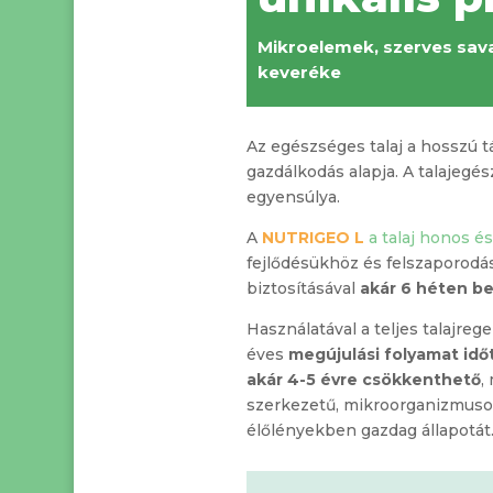
Mikroelemek, szerves sava
keveréke
Az egészséges talaj a hosszú 
gazdálkodás alapja. A talajegész
egyensúlya.
A
NUTRIGEO L
a talaj honos é
fejlődésükhöz és felszaporod
biztosításával
akár 6 héten be
Használatával a teljes talajre
éves
megújulási folyamat id
akár 4-5 évre csökkenthető
,
szerkezetű, mikroorganizmuso
élőlényekben gazdag állapotát