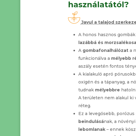
használatától?
Javul a talajod szerkeze
A honos hasznos gombák f
lazábbá és morzsalékos
A
gombafonalhálózat
a 
funkcionálva a
mélyebb r
aszály esetén fontos tény
A kialakuló apró pórusok
oxigén és a tápanyag, a 
tudnak
mélyebbre
hatolni
A területen nem alakul ki
réteg.
Ez a levegősebb, porózus
beindulásá
nak, a növény
lebomlanak
– ennek kös