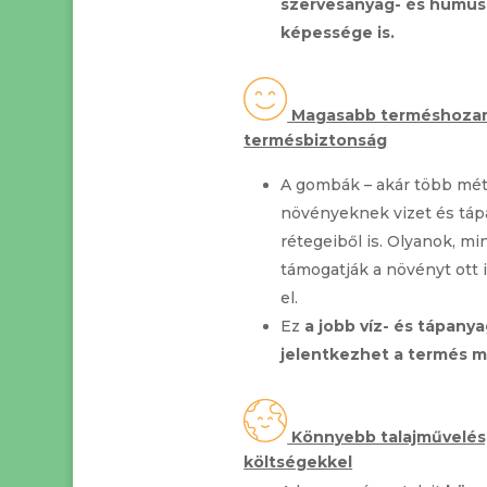
szervesanyag- és humus
képessége is.
Magasabb terméshozamo
termésbiztonság
A gombák – akár több mét
növényeknek vizet és tápa
rétegeiből is. Olyanok, m
támogatják a növényt ott 
el.
Ez
a jobb víz- és tápanya
jelentkezhet a termés 
Könnyebb talajművelés
költségekkel