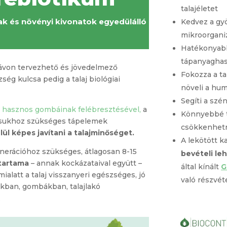
talajéletet
k és növényi kivonatok egyedülálló
Kedvez a gy
mikroorgan
Hatékonyabbá
tápanyaghas
távon tervezhető és jövedelmező
Fokozza a t
ség kulcsa pedig a talaj biológiai
növeli a hu
Segíti a szé
s hasznos gombáinak felébresztésével,
a
Könnyebbé te
ásukhoz szükséges tápelemek
csökkenhetn
lül képes javítani a talajminőséget.
A lekötött k
generációhoz szükséges, átlagosan 8-15
bevételi le
őtartama
– annak kockázataival együtt –
által kínált
G
 mialatt a talaj visszanyeri egészséges, jó
való részvéte
kban, gombákban, talajlakó
.