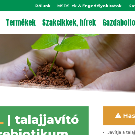
Rólunk
MSDS-ek & Engedélyokiratok
Ka
Termékek
Szakcikkek, hírek
Gazdabolt
L
| talajjavító
Has
prebiotikum
Javítja a tal