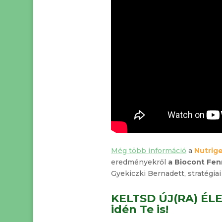
Még több információ
a
Nutrig
eredményekről
a Biocont Fen
Gyekiczki Bernadett, stratégia
KELTSD ÚJ(RA) ÉL
idén
Te is!