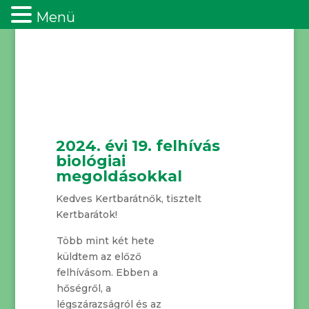
Menü
2024. évi 19. felhívás
biológiai
megoldásokkal
Kedves Kertbarátnők, tisztelt
Kertbarátok!
Több mint két hete
küldtem az előző
felhívásom. Ebben a
hőségről, a
légszárazságról és az