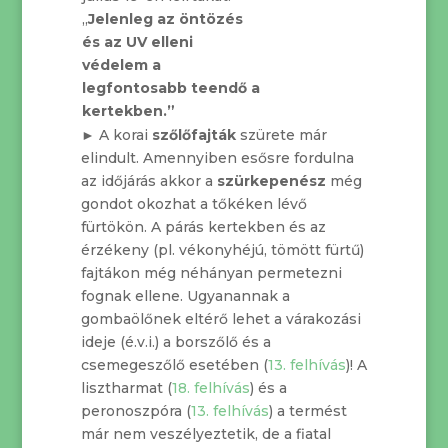
„
Jelenleg az öntözés
és az UV elleni
védelem a
legfontosabb teendő a
kertekben.”
► A korai
szőlőfajták
szürete már
elindult. Amennyiben esősre fordulna
az időjárás akkor a
szürkepenész
még
gondot okozhat a tőkéken lévő
fürtökön. A párás kertekben és az
érzékeny (pl. vékonyhéjú, tömött fürtű)
fajtákon még néhányan permetezni
fognak ellene. Ugyanannak a
gombaölőnek eltérő lehet a várakozási
ideje (é.v.i.) a borszőlő és a
csemegeszőlő esetében (
13. felhívás
)! A
lisztharmat (
18. felhívás
) és a
peronoszpóra (
13. felhívás
) a termést
már nem veszélyeztetik, de a fiatal