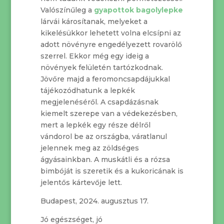
Valószínűleg a
gyapottok bagolylepke
lárvái károsítanak, melyeket a
kikelésükkor lehetett volna elcsípni az
adott növényre engedélyezett rovarölő
szerrel. Ekkor még egy ideig a
növények felületén tartózkodnak.
Jövőre majd a feromoncsapdájukkal
tájékozódhatunk a lepkék
megjelenéséről. A csapdázásnak
kiemelt szerepe van a védekezésben,
mert a lepkék egy része délről
vándorol be az országba, váratlanul
jelennek meg az zöldséges
ágyásainkban. A muskátli és a rózsa
bimbóját is szeretik és a kukoricának is
jelentős kártevője lett.
Budapest, 2024. augusztus 17.
Jó egészséget, jó