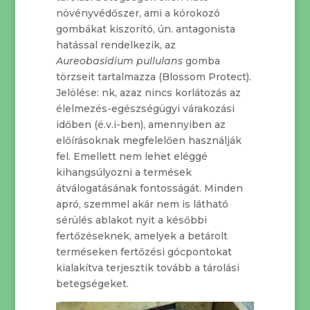
növényvédőszer, ami a kórokozó
gombákat kiszorító, ún. antagonista
hatással rendelkezik, az
Aureobasidium pullulans
gomba
törzseit tartalmazza (Blossom Protect).
Jelölése: nk, azaz nincs korlátozás az
élelmezés-egészségügyi várakozási
időben (é.v.i-ben), amennyiben az
előírásoknak megfelelően használják
fel. Emellett nem lehet eléggé
kihangsúlyozni a termések
átválogatásának fontosságát. Minden
apró, szemmel akár nem is látható
sérülés ablakot nyit a későbbi
fertőzéseknek, amelyek a betárolt
terméseken fertőzési gócpontokat
kialakítva terjesztik tovább a tárolási
betegségeket.