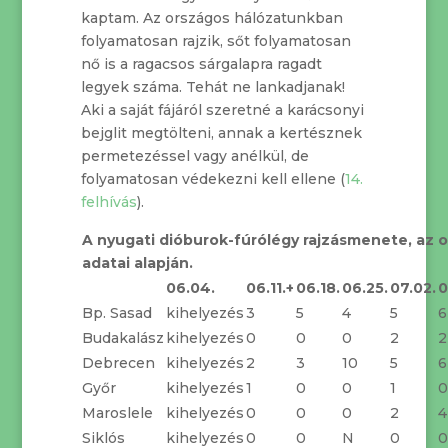
kaptam. Az országos hálózatunkban
folyamatosan rajzik, sőt folyamatosan
nő is a ragacsos sárgalapra ragadt
legyek száma. Tehát ne lankadjanak!
Aki a saját fájáról szeretné a karácsonyi
bejglit megtölteni, annak a kertésznek
permetezéssel vagy anélkül, de
folyamatosan védekezni kell ellene (
14.
felhívás
).
A nyugati dióburok-fúrólégy rajzásmenete, az o
adatai alapján.
06.04.
06.11.+
06.18.
06.25.
07.02.
0
Bp. Sasad
kihelyezés
3
5
4
5
6
Budakalász
kihelyezés
0
0
0
2
2
Debrecen
kihelyezés
2
3
10
5
6
Győr
kihelyezés
1
0
0
1
0
Maroslele
kihelyezés
0
0
0
2
4
Siklós
kihelyezés
0
0
N
0
0