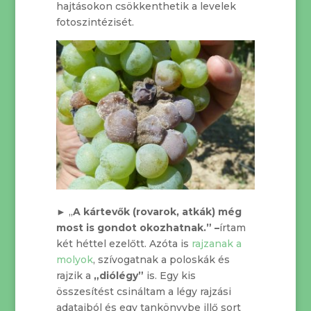
hajtásokon csökkenthetik a levelek
fotoszintézisét.
► „
A kártevők (rovarok, atkák) még
most is gondot okozhatnak.” –
írtam
két héttel ezelőtt. Azóta is
rajzanak a
molyok
, szívogatnak a poloskák és
rajzik a
„diólégy”
is. Egy kis
összesítést csináltam a légy rajzási
adataiból és egy tankönyvbe illő sort