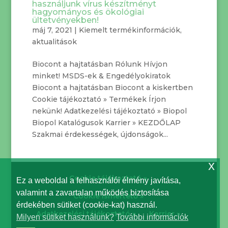
használjunk vírus készítményt
hagyományos és ökológiai
ültetvényekben!
máj 7, 2021
|
Kiemelt termékinformációk,
aktualitások
Biocont a hajtatásban Rólunk Hívjon
minket! MSDS-ek & Engedélyokiratok
Biocont a hajtatásban Biocont a kiskertben
Cookie tájékoztató » Termékek Írjon
nekünk! Adatkezelési tájékoztató » Biopol
Biopol Katalógusok Karrier » KEZDŐLAP
Szakmai érdekességek, újdonságok...
x
Cookie tájékoztató »
Ez a weboldal a felhasználói élmény javítása,
valamint a zavartalan működés biztosítása
Cookie ismertető »
érdekében sütiket (cookie-kat) használ.
Adatkezelési tájékoztató »
Karrier »
Milyen sütiket használunk?
További információk