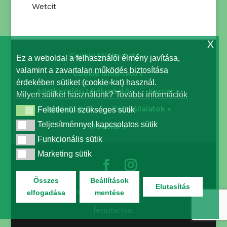
Wetcit
x
Cookie tájékoztató »
Ez a weboldal a felhasználói élmény javítása,
valamint a zavartalan működés biztosítása
Cookie ismertető »
érdekében sütiket (cookie-kat) használ.
Adatkezelési tájékoztató »
Karrier »
Milyen sütiket használunk?
További információk
Gazdaboltok »
Társvállalatok »
Feltétlenül szükséges sütik
Feltétlenül szükséges sütik
Teljesítménnyel kapcsolatos sütik
Teljesítménnyel kapcsolatos sütik
Videótár »
Funkcionális sütik
Funkcionális sütik
Marketing sütik
Marketing sütik
Összes
Beállítások
Elutasítás
© Biocont Magyarország Kft. | Minden jog
elfogadása
mentése
fenntartva.