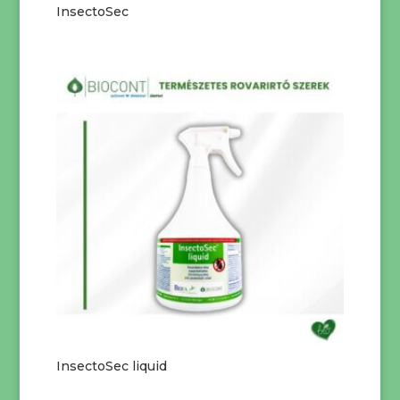
InsectoSec
InsectoSec liquid