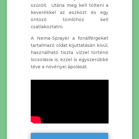
szűrőit. Utána meg kell tölteni a
keverékkel az eszközt és egy
öntöző tömlőhöz kell
csatlakoztatni.
A Nema-Sprayer a fonálférgeket
tartalmazó oldat kijuttatásán kívül,
használható tiszta vízzel történő
locsolásra is, ezzel is egyszerűbbé
téve a növényei ápolását.