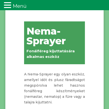
Menü
Nema-
Sprayer
Fonálféreg kijuttatására
alkalmas eszköz
A Nema-Sprayer egy olyan eszköz,
amellyel időt és plusz fáradtságot
megspórolva lehet hasznos
fonálféreg készítményeket
(nemastar, nematop) a fűre vagy a
talajra kijuttatni.