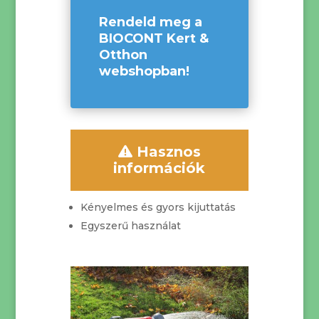
Rendeld meg a
BIOCONT Kert &
Otthon
webshopban!
Hasznos
információk
Kényelmes és gyors kijuttatás
Egyszerű használat