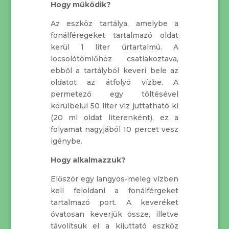
Hogy működik?
Az eszköz tartálya, amelybe a
fonálféregeket tartalmazó oldat
kerül 1 liter űrtartalmú. A
locsolótömlőhöz csatlakoztava,
ebből a tartályból keveri bele az
oldatot az átfolyó vízbe. A
permetező egy töltésével
körülbelül 50 liter víz juttatható ki
(20 ml oldat literenként), ez a
folyamat nagyjából 10 percet vesz
igénybe.
Hogy alkalmazzuk?
Először egy langyos-meleg vízben
kell feloldani a fonálférgeket
tartalmazó port. A keveréket
óvatosan keverjük össze, illetve
távolítsuk el a kijuttató eszköz