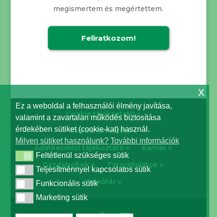
megismertem és megértettem.
x
Ez a weboldal a felhasználói élmény javítása,
Cookie tájékoztató »
valamint a zavartalan működés biztosítása
érdekében sütiket (cookie-kat) használ.
Cookie ismertető »
Milyen sütiket használunk?
További információk
Adatkezelési tájékoztató »
Karrier »
Feltétlenül szükséges sütik
Feltétlenül szükséges sütik
Gazdaboltok »
Társvállalatok »
Teljesítménnyel kapcsolatos sütik
Teljesítménnyel kapcsolatos sütik
Videótár »
Funkcionális sütik
Funkcionális sütik
Marketing sütik
Marketing sütik