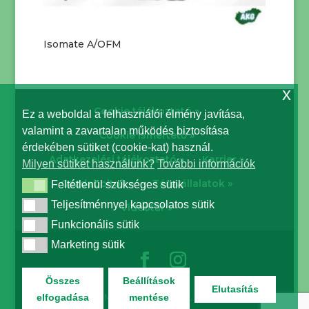
Isomate A/OFM
x
Cookie tájékoztató »
Ez a weboldal a felhasználói élmény javítása,
valamint a zavartalan működés biztosítása
Cookie ismertető »
érdekében sütiket (cookie-kat) használ.
Adatkezelési tájékoztató »
Karrier »
Milyen sütiket használunk?
További információk
Gazdaboltok »
Társvállalatok »
Feltétlenül szükséges sütik
Feltétlenül szükséges sütik
Teljesítménnyel kapcsolatos sütik
Teljesítménnyel kapcsolatos sütik
Videótár »
Funkcionális sütik
Funkcionális sütik
Marketing sütik
Marketing sütik
Összes
Beállítások
Elutasítás
© Biocont Magyarország Kft. | Minden jog
elfogadása
mentése