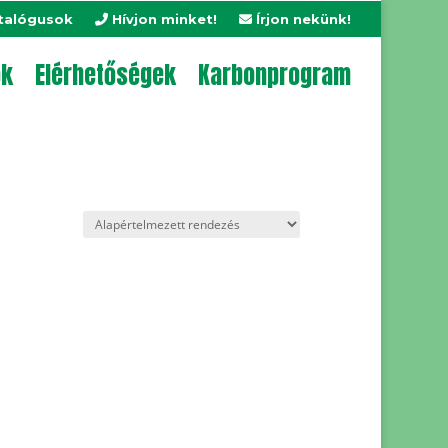
talógusok
Hívjon minket!
Írjon nekünk!
ok
Elérhetőségek
Karbonprogram