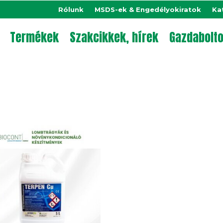
Rólunk
MSDS-ek & Engedélyokiratok
Ka
Termékek
Szakcikkek, hírek
Gazdabolt