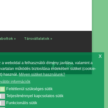
boltok »
Társvállalatok »
x
 a weboldal a felhasználói élmény javítása, valamint a
vartalan működés biztosítása érdekében sütiket (cookie-
t) használ.
Milyen sütiket használunk?
vábbi információk
Feltétlenül szükséges sütik
ltétlenül szükséges sütik
Teljesítménnyel kapcsolatos sütik
ljesítménnyel kapcsolatos sütik
Funkcionális sütik
nkcionális sütik