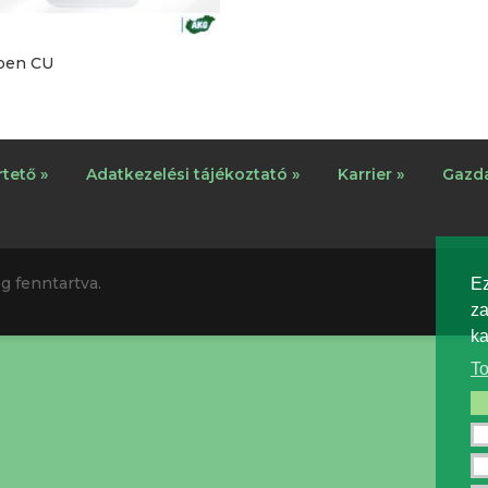
pen CU
tető »
Adatkezelési tájékoztató »
Karrier »
Gazda
g fenntartva.
Ez
za
ka
To
Fe
Te
Fu