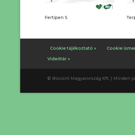
Fertipen S
Ter
Cookie tájékoztató »
Cookie ismer
Videótár »
© Biocont Magyarország Kft. | Minden jo