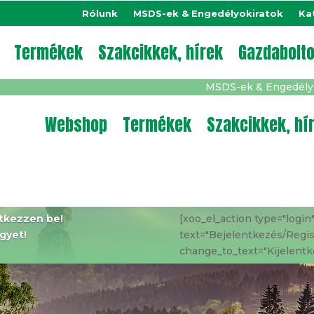
Rólunk
MSDS-ek & Engedélyokiratok
Ka
Termékek
Szakcikkek, hírek
Gazdabolt
MSDS-ek & Engedély
Webshop
Termékek
Szakcikkek, hí
ntkezzen be!
[xoo_el_action type="login
gyet!
text="Bejelentkezés/Regis
change_to_text="Kijelentk