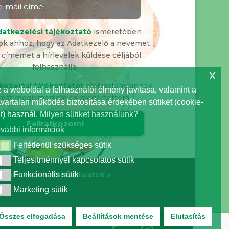
datkezelési tájékoztató
ismeretében
ok ahhoz, hogy az Adatkezelő a nevemet
 címemet a hírlevelek küldése céljából
felhasználja.
x
kezelési tájékoztatót
elolvastam, annak
 a weboldal a felhasználói élmény javítása, valamint a
lmát megismertem és megértettem.
vartalan működés biztosítása érdekében sütiket (cookie-
t) használ.
Milyen sütiket használunk?
vábbi információk
Feltétlenül szükséges sütik
ltétlenül szükséges sütik
Teljesítménnyel kapcsolatos sütik
ljesítménnyel kapcsolatos sütik
Funkcionális sütik
boltok »
Társvállalatok »
nkcionális sütik
Marketing sütik
rketing sütik
Összes elfogadása
Beállítások mentése
Elutasítás