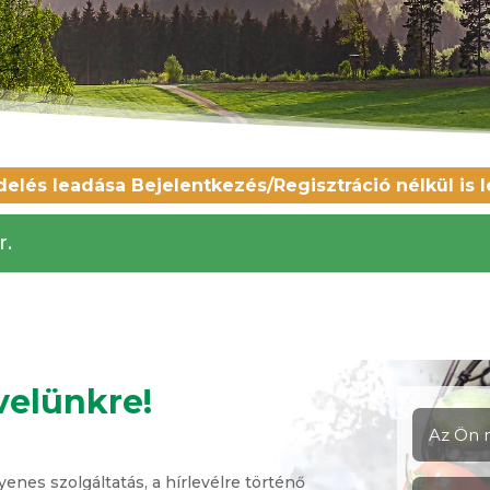
lés leadása Bejelentkezés/Regisztráció nélkül is 
r.
evelünkre!
enes szolgáltatás, a hírlevélre történő