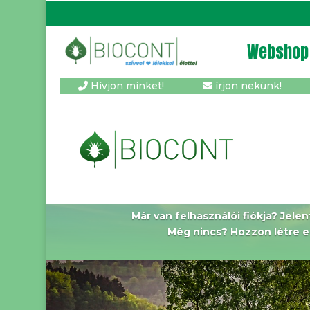
Webshop
Hívjon minket!
írjon nekünk!
Már van felhasználói fiókja? Jele
Még nincs? Hozzon létre e