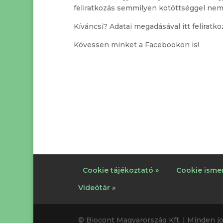
feliratkozás semmilyen kötöttséggel nem j
Kíváncsi? Adatai megadásával itt feliratko
Kövessen minket a Facebookon is!
Cookie tájékoztató »
Cookie ismer
Videótár »
© Biocont Magyarország Kft. | Minden jo