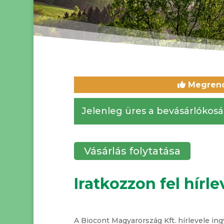
Megrende
Jelenleg üres a bevásárlókosá
Vásárlás folytatása
Iratkozzon fel hírl
A Biocont Magyarország Kft. hírlevele ingy