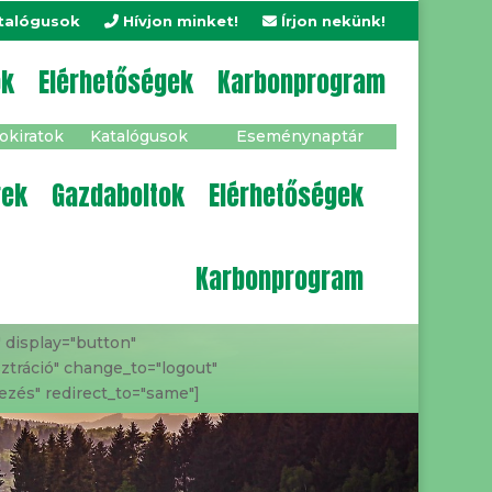
talógusok
Hívjon minket!
Írjon nekünk!
ok
Elérhetőségek
Karbonprogram
okiratok
Katalógusok
Eseménynaptár
rek
Gazdaboltok
Elérhetőségek
Karbonprogram
" display="button"
ztráció" change_to="logout"
ezés" redirect_to="same"]