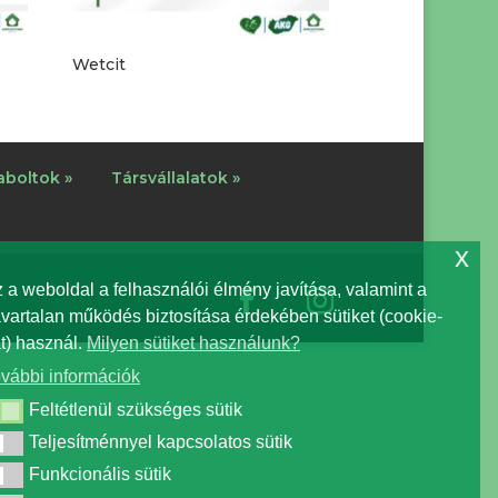
Wetcit
boltok »
Társvállalatok »
x
 a weboldal a felhasználói élmény javítása, valamint a
vartalan működés biztosítása érdekében sütiket (cookie-
t) használ.
Milyen sütiket használunk?
vábbi információk
Feltétlenül szükséges sütik
ltétlenül szükséges sütik
Teljesítménnyel kapcsolatos sütik
ljesítménnyel kapcsolatos sütik
Funkcionális sütik
nkcionális sütik