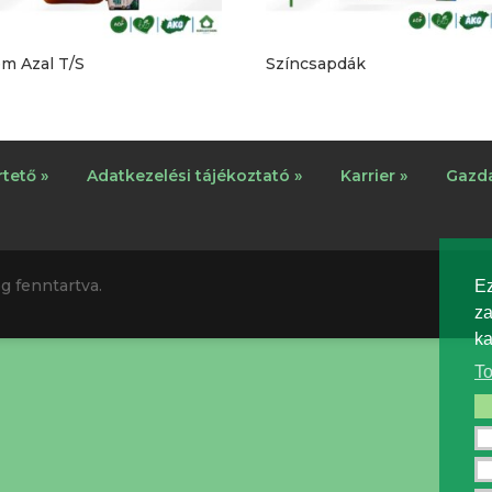
m Azal T/S
Színcsapdák
tető »
Adatkezelési tájékoztató »
Karrier »
Gazda
g fenntartva.
Ez
za
ka
To
Fe
Te
Fu