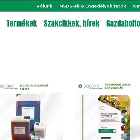
Rólunk
MSDS-ek & Engedélyokiratok
Ka
Termékek
Szakcikkek, hírek
Gazdabolt