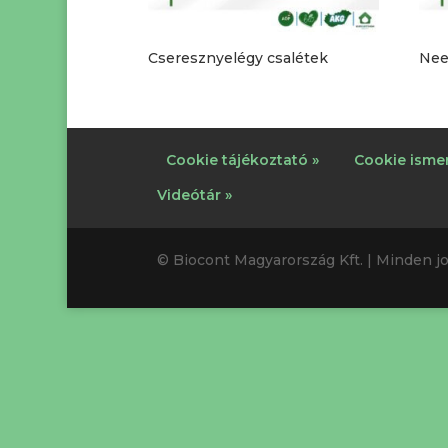
Cseresznyelégy csalétek
Nee
Cookie tájékoztató »
Cookie ismer
Videótár »
© Biocont Magyarország Kft. | Minden jo