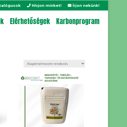
talógusok
Hívjon minket!
Írjon nekünk!
ok
Elérhetőségek
Karbonprogram