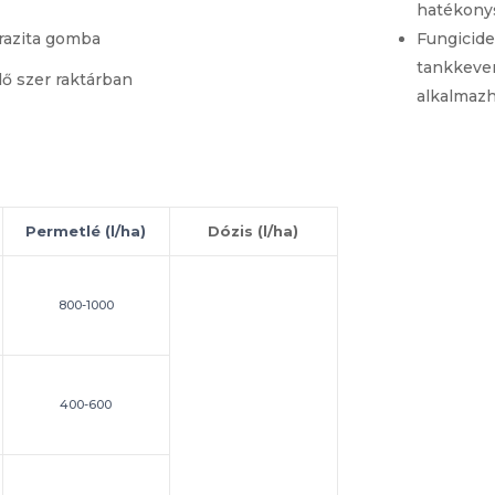
hatékony
Fungicide
razita gomba
tankkeve
ő szer raktárban
alkalmazh
Permetlé (l/ha)
Dózis (l/ha)
800-1000
400-600