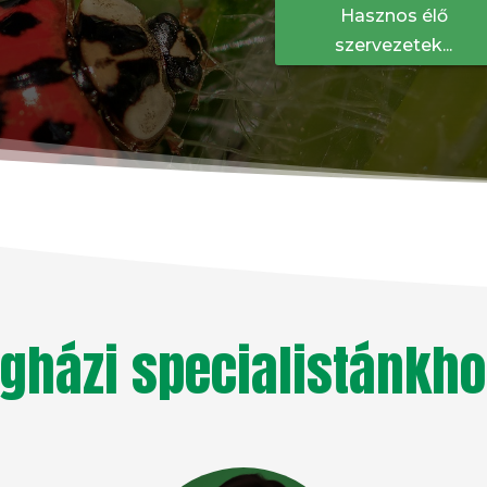
Hasznos élő
szervezetek...
gházi specialistánkh