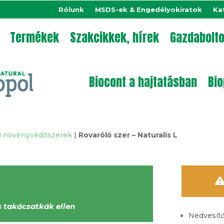
Rólunk
MSDS-ek & Engedélyokiratok
Ka
Termékek
Szakcikkek, hírek
Gazdabolt
Biocont a hajtatásban
Bio
ai növényvédőszerek
|
Rovarölő szer – Naturalis L
s takácsatkák ellen
Nedvesítő