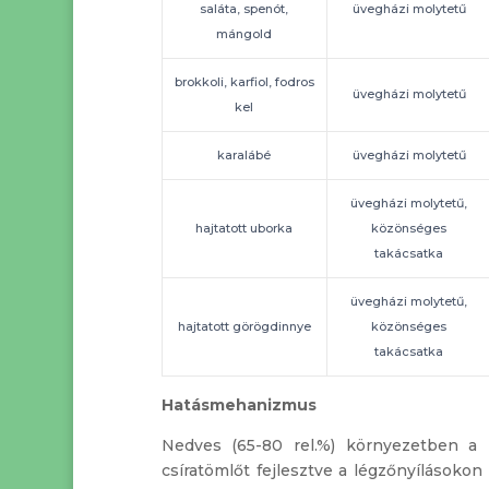
saláta, spenót,
üvegházi molytetű
mángold
brokkoli, karfiol, fodros
üvegházi molytetű
kel
karalábé
üvegházi molytetű
üvegházi molytetű,
hajtatott uborka
közönséges
takácsatka
üvegházi molytetű,
hajtatott görögdinnye
közönséges
takácsatka
Hatásmehanizmus
Nedves (65-80 rel.%) környezetben a
csíratömlőt fejlesztve a légzőnyílásokon