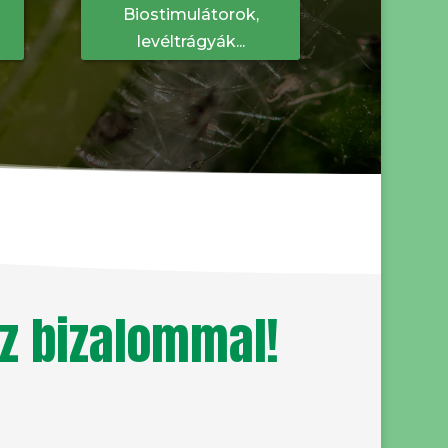
Biostimulátorok,
levéltrágyák...
oz bizalommal!