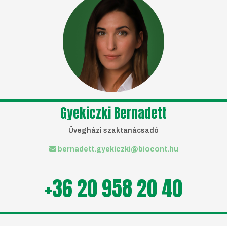
Gyekiczki Bernadett
Üvegházi szaktanácsadó
bernadett.gyekiczki@biocont.hu
+36 20 958 20 40