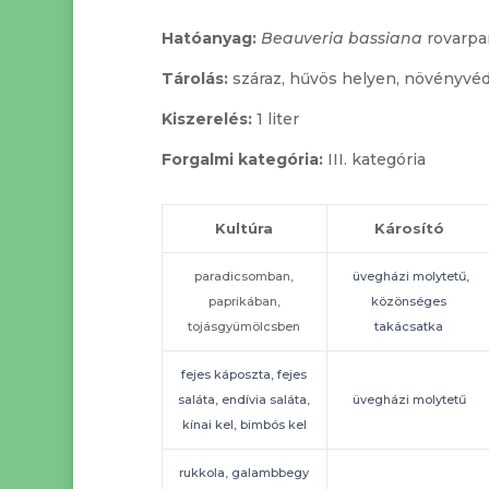
Hatóanyag:
Beauveria bassiana
rovarpa
Tárolás:
száraz, hűvös helyen, növényvéd
Kiszerelés:
1 liter
Forgalmi kategória:
III. kategória
Kultúra
Károsító
paradicsomban,
üvegházi molytetű,
paprikában,
közönséges
tojásgyümölcsben
takácsatka
fejes káposzta, fejes
saláta, endívia saláta,
üvegházi molytetű
kínai kel, bimbós kel
rukkola, galambbegy