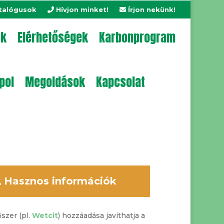
talógusok
Hívjon minket!
Írjon nekünk!
ok
Elérhetőségek
Karbonprogram
pol
Megoldások
Kapcsolat
Hasznos információk
szer (pl.
Wetcit
) hozzáadása javíthatja a