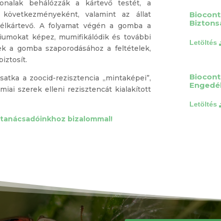
onalak behálózzák a kártevő testét, a
 következményeként, valamint az állat
Biocont 
Biztons
 célkártevő. A folyamat végén a gomba a
iumokat képez, mumifikálódik és további
őek a gomba szaporodásához a feltételek,
iztosít.
Biocont 
satka a zoocid-rezisztencia „mintaképei”,
Engedél
ai szerek elleni rezisztencát kialakított
ktanácsadóinkhoz bizalommal!