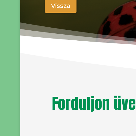
Vissza
Forduljon üve