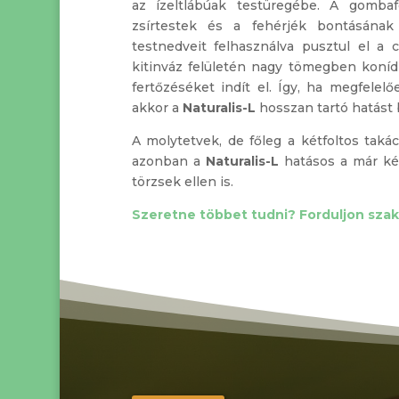
az ízeltlábúak testüregébe. A gombaf
zsírtestek és a fehérjék bontásának
testnedveit felhasználva pusztul el a
kitinváz felületén nagy tömegben koníd
fertőzéséket indít el. Így, ha megfelel
akkor a
Naturalis-L
hosszan tartó hatást b
A molytetvek, de főleg a kétfoltos takác
azonban a
Naturalis-L
hatásos a már kémi
törzsek ellen is.
Szeretne többet tudni? Forduljon sza