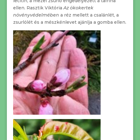
lecitin, a mezei zsurló engedélyezett a tafrina
ellen. Rasztik Viktória
Az ökokertek
növényvédelmében
a réz mellett a csalánlét, a
zsurlólét és a mészkénlevet ajánlja a gomba ellen.