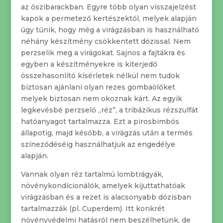
az őszibarackban. Egyre több olyan visszajelzést
kapok a permetező kertészektől, melyek alapján
úgy tűnik, hogy még a virágzásban is használható
néhány készítmény csökkentett dózissal. Nem
perzselik meg a virágokat. Sajnos a fajtákra és
egyben a készítményekre is kiterjedő
összehasonlító kísérletek nélkül nem tudok
biztosan ajánlani olyan rezes gombaölőket
melyek biztosan nem okoznak kárt. Az egyik
legkevésbé perzselő „réz”, a tribázikus rézszulfát
hatóanyagot tartalmazza. Ezt a pirosbimbós
állapotig, majd később, a virágzás után a termés
színeződéséig használhatjuk az engedélye
alapján.
Vannak olyan réz tartalmú lombtrágyák,
növénykondícionálók, amelyek kijuttathatóak
virágzásban és a rezet is alacsonyabb dózisban
tartalmazzák (pl. Cuperdem). Itt konkrét
növényvédelmi hatásról nem beszélhetünk, de