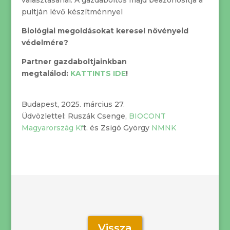
választásánál. A gazdaboltos majd beazonosítja a
pultján lévő készítménnyel
Biológiai megoldásokat keresel növényeid
védelmére?
Partner gazdaboltjainkban
megtalálod:
KATTINTS IDE
!
Budapest, 2025. március 27.
Üdvözlettel: Ruszák Csenge,
BIOCONT
Magyarország Kf
t. és Zsigó György
NMNK
Vissza