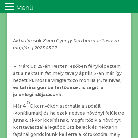
Menü
Aktualitások Zsigó György Kertbarát felhívásai
alapján | 2025.03.
27.
► Március 25-én Pesten, esőben fényképeztem
azt a nektarin fát, mely tavaly április 2-án már így
nézett ki. Most a virágfertőző monília (4. felhívás)
és
tafrina gomba fertőzését is segíti a
jelenlegi időjárásunk.
0
Már 4
C környékén szórhatja a spóráit
(konídiumait) és ha ezek nedves növényi felületre
jutnak, akkor kicsíráznak, megfertőzik a növényt.
Koratavasszal a legtöbb őszibarack és nektarin
fajtánál gondolnunk kell erre a kórokozóra, mely