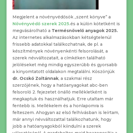
Megjelent a növényvédősök „szent könyve” a
Növényvédő szerek 2025.
és a külön kötetként is
megvásárolható a
Termésnövelő anyagok 2025.
Az internetes alkalmazásokban kétségtelenül
frissebb adatokkal találkozhatnak, de pl. a
készítmények növényenkénti felsorolását, a
szerek névváltozatait, a címkéken található
jelöléseket még mindig egyszerűbb és gyorsabb
a kinyomtatott oldalakon megtalálni. Köszönjük
dr. Ocskó Zoltánnak
, a szakmai rész
szerzőjének, hogy a hatóanyagokat abc-ben
felsoroló 2. fejezetet önálló mellékletként is
megkaptuk és használhatjuk. Erre utaltam már
fentebb is. Mellékelem és a honlapomra is
felteszem. Ahogyan az első felhívásban is leírtam,
már annyi névváltozattal találkozhatunk, hogy
jobb a hatóanyagokból kiindulni a szerek