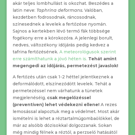
akár teljes lombhullást is okozhat. Beszédes a
latin neve:
Taphrina deformans.
Valóban,
kezdetben fodrosodnak, ráncosodnak,
színesednek a levelek a fertőzése nyomán.
Sajnos a kertekben lévő termő fák többsége
fogékony erre a kórokozóra. A jelenlegi borult,
nedves, változékony időjárás pedig kedvez a
tafrina fertőzésének.
A meteorológusok szerint
erre számíthatunk a jövő héten is.
Tehát amint
megengedi az időjárás, permetezést javaslok!
A fertőzés után csak 1-2 héttel jelentkeznek a
deformálódott, elszíneződött levelek. Tehát a
permetezéssel nem várhatunk a tünetek
megjelenéséig,
csak megelőzéssel
(preventíven) lehet védekezni ellene!
A rezes
lemosással alapoztuk meg a védelmet. Most akár
ismételni is lehet a réztartalmúgombaölőkkel, de
már az alsóbb dózisokkal dolgozzanak. Sokan
még mindig félnek a réztől, a perzselő hatásától