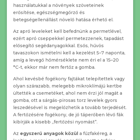
használatukkal a növények szöveteinek
erősítése, egészségmegőrző és
betegségellenállást növelő hatása érhető el.
Az apró leveleket kell befednünk a permetlével,
ezért apró cseppekkel permetezzenek, tapadást
elősegítő segédanyagokkal. Esős, hűvös
tavaszokon ismételni kell a kezelést 5–7 naponta,
amíg a levegő hőmérséklete nem éri el a 15–20
°C-t, ekkor már nem fertőz a gomba.
Ahol kevésbé fogékony fajtákat telepítettek vagy
olyan szárazabb, melegebb mikroklímájú kertbe
ültették a csemetéket, ahol nem érzi jól magát a
gomba, ott a sárgás-pirosas torz levelek gyors
leszedésével is megelőzhetik a tovább terjedését.
A fertőzésére fogékony, de jó táperőben lévő fák
kibírják a kisebb „fertőzési nyomást”.
Az
egyszerű anyagok közül
a fűzfakéreg, a