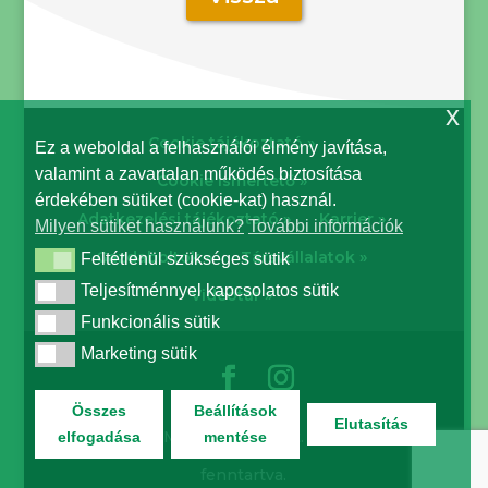
x
Cookie tájékoztató »
Ez a weboldal a felhasználói élmény javítása,
valamint a zavartalan működés biztosítása
Cookie ismertető »
érdekében sütiket (cookie-kat) használ.
Adatkezelési tájékoztató »
Karrier »
Milyen sütiket használunk?
További információk
Gazdaboltok »
Társvállalatok »
Feltétlenül szükséges sütik
Feltétlenül szükséges sütik
Teljesítménnyel kapcsolatos sütik
Teljesítménnyel kapcsolatos sütik
Videótár »
Funkcionális sütik
Funkcionális sütik
Marketing sütik
Marketing sütik
Összes
Beállítások
Elutasítás
© Biocont Magyarország Kft. | Minden jog
elfogadása
mentése
fenntartva.