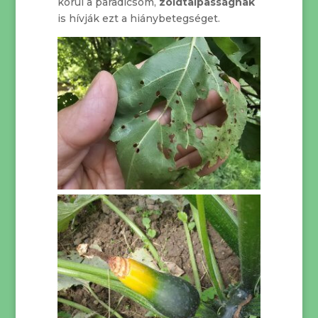
körül a paradicsom,
zöldtalpasságnak
is hívják ezt a hiánybetegséget.