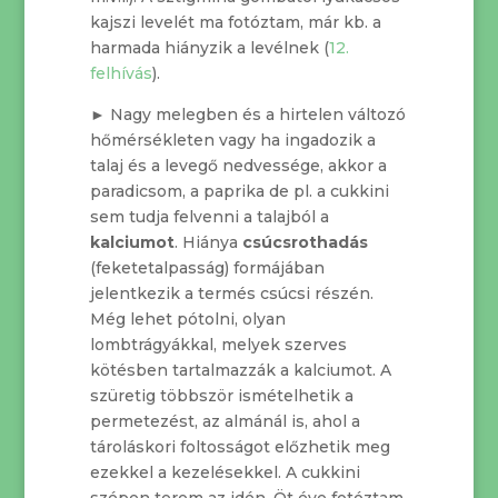
kajszi levelét ma fotóztam, már kb. a
harmada hiányzik a levélnek (
12.
felhívás
).
► Nagy melegben és a hirtelen változó
hőmérsékleten vagy ha ingadozik a
talaj és a levegő nedvessége, akkor a
paradicsom, a paprika de pl. a cukkini
sem tudja felvenni a talajból a
kalciumot
. Hiánya
csúcsrothadás
(feketetalpasság) formájában
jelentkezik a termés csúcsi részén.
Még lehet pótolni, olyan
lombtrágyákkal, melyek szerves
kötésben tartalmazzák a kalciumot. A
szüretig többször ismételhetik a
permetezést, az almánál is, ahol a
tároláskori foltosságot előzhetik meg
ezekkel a kezelésekkel. A cukkini
szépen terem az idén. Öt éve fotóztam