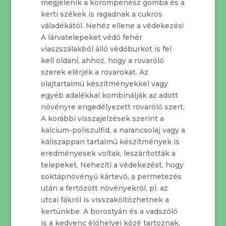
megjelenik a korompenész gomba és a
kerti székek is ragadnak a cukros
váladékától. Nehéz ellene a védekezés!
A lárvatelepeket védő fehér
viaszszálakból álló védőburkot is fel
kell oldani, ahhoz, hogy a rovarölő
szerek elérjék a rovarokat. Az
olajtartalmú készítményekkel vagy
egyéb adalékkal kombinálják az adott
növényre engedélyezett rovarölő szert.
A korábbi visszajelzések szerint a
kalcium-poliszulfid, a narancsolaj vagy a
káliszappan tartalmú készítmények is
eredményesek voltak, leszárították a
telepeket. Nehezíti a védekezést, hogy
soktápnövényű kártevő, a permetezés
után a fertőzött növényekről, pl. az
utcai fákról is visszaköltözhetnek a
kertünkbe. A borostyán és a vadszőlő
is a kedvenc élőhelyei közé tartoznak,