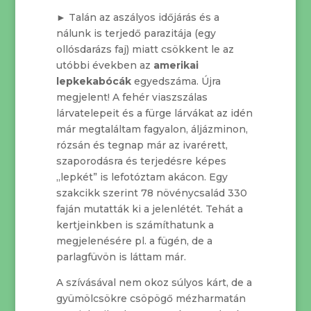
► Talán az aszályos időjárás és a
nálunk is terjedő parazitája (egy
ollósdarázs faj) miatt csökkent le az
utóbbi években az
amerikai
lepkekabócák
egyedszáma. Újra
megjelent! A fehér viaszszálas
lárvatelepeit és a fürge lárvákat az idén
már megtaláltam fagyalon, áljázminon,
rózsán és tegnap már az ivarérett,
szaporodásra és terjedésre képes
„lepkét” is lefotóztam akácon. Egy
szakcikk szerint 78 növénycsalád 330
faján mutatták ki a jelenlétét. Tehát a
kertjeinkben is számíthatunk a
megjelenésére pl. a fügén, de a
parlagfüvön is láttam már.
A szívásával nem okoz súlyos kárt, de a
gyümölcsökre csöpögő mézharmatán