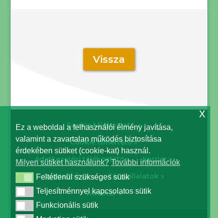
Vissza
x
Cookie tájékoztató »
Ez a weboldal a felhasználói élmény javítása,
valamint a zavartalan működés biztosítása
Cookie ismertető »
érdekében sütiket (cookie-kat) használ.
Adatkezelési tájékoztató »
Karrier »
Milyen sütiket használunk?
További információk
Gazdaboltok »
Társvállalatok »
Feltétlenül szükséges sütik
Feltétlenül szükséges sütik
Teljesítménnyel kapcsolatos sütik
Teljesítménnyel kapcsolatos sütik
Videótár »
Funkcionális sütik
Funkcionális sütik