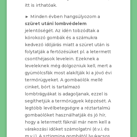
itt is irthatóak.
► Minden évben hangsúlyozom a
szüret utáni lombvédelem
jelentőségét. Az idén tobzódtak a
kórokozó gombák és a számukra
kedvező időjárás miatt a szüret után is
folytatják a fertőzésüket pl. a letermett
csonthéjasok levelein. Ezeknek a
leveleknek még dolgozniuk kell, mert a
gyümölcsfák most alakítják ki a jövő évi
termőrügyeket. A gombaölők mellé
cinket, bórt is tartalmazó
lombtrágyákat is adagoljanak, ezzel is
segíthetjük a termőrügyek képzését. A
legtöbb levélbetegségre a réztartalmú
gombaölőket használhatják és jó hír,
hogy a letermett fáknál már nem kell a
várakozási időket számolgatni (é.v.i. és
m.v.i.). A sztigmina gombától lyukacsos