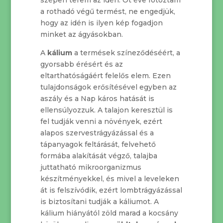
a rothadó végű termést, ne engedjük,
hogy az idén is ilyen kép fogadjon
minket az ágyásokban.
A
kálium
a termések színeződéséért, a
gyorsabb érésért és az
eltarthatóságáért felelős elem. Ezen
tulajdonságok erősítésével egyben az
aszály és a Nap káros hatását is
ellensúlyozzuk. A talajon keresztül is
fel tudják venni a növények, ezért
alapos szervestrágyázással és a
tápanyagok feltárását, felvehető
formába alakítását végző, talajba
juttatható mikroorganizmus
készítményekkel, és mivel a leveleken
át is felszívódik, ezért lombtrágyázással
is biztosítani tudják a káliumot. A
kálium hiányától zöld marad a kocsány