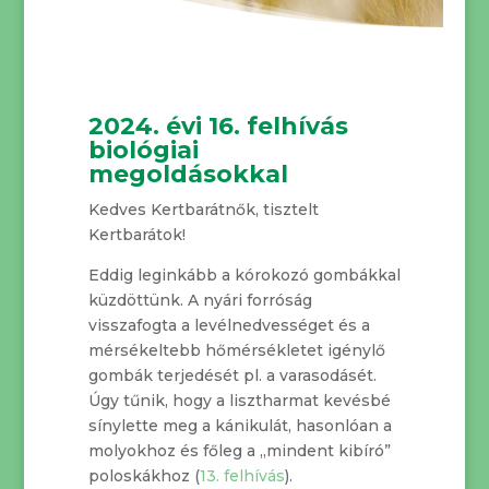
2024. évi 16. felhívás
biológiai
megoldásokkal
Kedves Kertbarátnők, tisztelt
Kertbarátok!
Eddig leginkább a kórokozó gombákkal
küzdöttünk. A nyári forróság
visszafogta a levélnedvességet és a
mérsékeltebb hőmérsékletet igénylő
gombák terjedését pl. a varasodásét.
Úgy tűnik, hogy a lisztharmat kevésbé
sínylette meg a kánikulát, hasonlóan a
molyokhoz és főleg a „mindent kibíró”
poloskákhoz (
13. felhívás
).