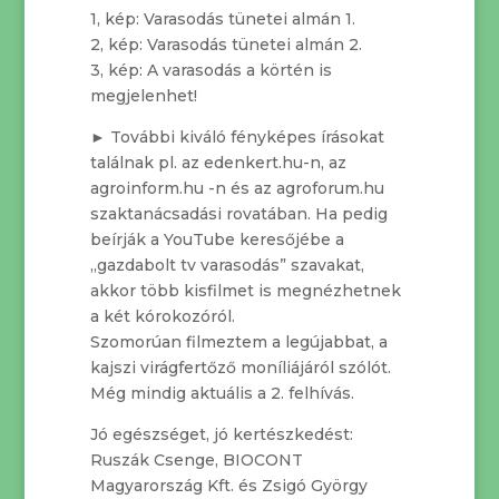
1, kép: Varasodás tünetei almán 1.
2, kép: Varasodás tünetei almán 2.
3, kép: A varasodás a körtén is
megjelenhet!
► További kiváló fényképes írásokat
találnak pl. az edenkert.hu-n, az
agroinform.hu -n és az agroforum.hu
szaktanácsadási rovatában. Ha pedig
beírják a YouTube keresőjébe a
„gazdabolt tv varasodás” szavakat,
akkor több kisfilmet is megnézhetnek
a két kórokozóról.
Szomorúan filmeztem a legújabbat, a
kajszi virágfertőző moníliájáról szólót.
Még mindig aktuális a 2. felhívás.
Jó egészséget, jó kertészkedést:
Ruszák Csenge, BIOCONT
Magyarország Kft. és Zsigó György