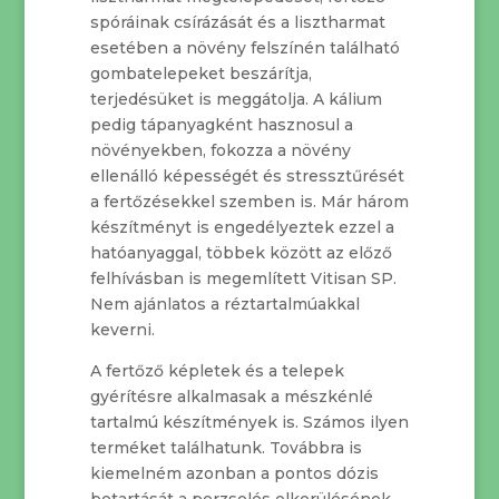
spóráinak csírázását és a lisztharmat
esetében a növény felszínén található
gombatelepeket beszárítja,
terjedésüket is meggátolja. A kálium
pedig tápanyagként hasznosul a
növényekben, fokozza a növény
ellenálló képességét és stressztűrését
a fertőzésekkel szemben is. Már három
készítményt is engedélyeztek ezzel a
hatóanyaggal, többek között az előző
felhívásban is megemlített Vitisan SP.
Nem ajánlatos a réztartalmúakkal
keverni.
A fertőző képletek és a telepek
gyérítésre alkalmasak a mészkénlé
tartalmú készítmények is. Számos ilyen
terméket találhatunk. Továbbra is
kiemelném azonban a pontos dózis
betartását a perzselés elkerülésének