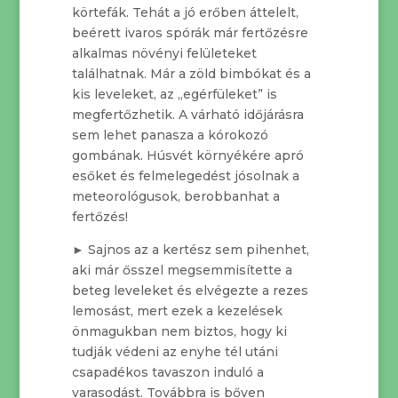
körtefák. Tehát a jó erőben áttelelt,
beérett ivaros spórák már fertőzésre
alkalmas növényi felületeket
találhatnak. Már a zöld bimbókat és a
kis leveleket, az „egérfüleket” is
megfertőzhetik. A várható időjárásra
sem lehet panasza a kórokozó
gombának. Húsvét környékére apró
esőket és felmelegedést jósolnak a
meteorológusok, berobbanhat a
fertőzés!
► Sajnos az a kertész sem pihenhet,
aki már ősszel megsemmisítette a
beteg leveleket és elvégezte a rezes
lemosást, mert ezek a kezelések
önmagukban nem biztos, hogy ki
tudják védeni az enyhe tél utáni
csapadékos tavaszon induló a
varasodást. Továbbra is bőven