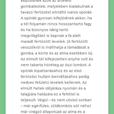
képződnek azok az áttelelő
gombatestek, melyekben kialakulnak a
tavaszi fertőzést elindító ivaros spórák.
A spórák gyorsan kifejlődnek akkor, ha
a tél folyamán nincs hosszantartó fagy
és ha bizonyos ideig tartó
megvilágítást is kapnak a fa alatt
maradt fertőzött levelek. (A fertőzött
vesszőkről is indíthatja a támadását a
gomba, a körte és az alma esetében is).
Az elmúlt tél kifejezetten enyhe volt és
nem takarta hóréteg az őszi lombot. A
spórák kipattanásához és az első
fertőzési hullám beindításához pedig
nedves felületű levelek kellenek. Az
elmúlt hetek időjárása nyomán és a
talajpára hatására ez a feltétel is
teljesült. Végül – és nem utolsó sorban
– már egérfüles, zöldbimbós sőt néhol
már virágzó állapotúak az alma és a