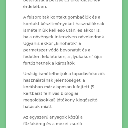
érdekében.
A felsoroltak kontakt gombaölők és a
kontakt készítményeket használóknak
ismételniük kell eső után, és akkor is,
ha a növények intenzíven növekednek.
Ugyanis ekkor „kinőhetik” a
permetszer védő bevonatát és a
fedetlen felületeken, a „lyukakon” újra
fertőzhetnek a károsítók.
Unásig ismételhetjük a tapadásfokozók
használatának jelentőségét, a
korábban már alaposan kifejtett (5.
kertbarát felhívás biológiai
megoldásokkal) jótékony kiegészítő
hatások miatt.
Az egyszerű anyagok közül a
fűzfakéreg és a mezei zsurló