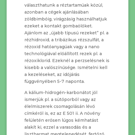
választhatunk a réztartamúak közül,
azonban a cégek ajánlásában
zöldbimbóig, virágzásig használhatjuk
ezeket a kontakt gombaölőket.
Ajánlom az „újabb típusú rezeket” pl. a
rézhidroxid, a tribázikus rézszulfát, a
rézoxid hatóanyagúak vagy a nano
technológiával előállított rezek pl. a
rézoxiklorid. Ezeknél a perzselésnek is
kisebb a valószínűsége. Ismételni kell
a kezeléseket, az időjárás
függvényében 5-7 naponta.
A kálium-hidrogén-karbonátot jól
ismerjük pl. a sütőporból vagy az
élelmiszerek csomagolásán lévő
címkéről is, ez az E 501 ii. A növény
felületén erősen lúgos kémhatást
alakít ki, ezzel a varasodás és a
lisztharmat megtelepedését, fertőző