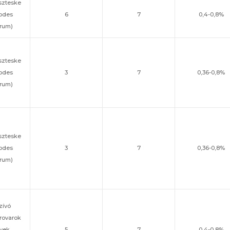
szteske
rodes
6
7
0,4-0,8%
orum)
szteske
rodes
3
7
0,36-0,8%
orum)
szteske
rodes
3
7
0,36-0,8%
orum)
zívó
rovarok
tvek,
5
7
0,4-0,8%