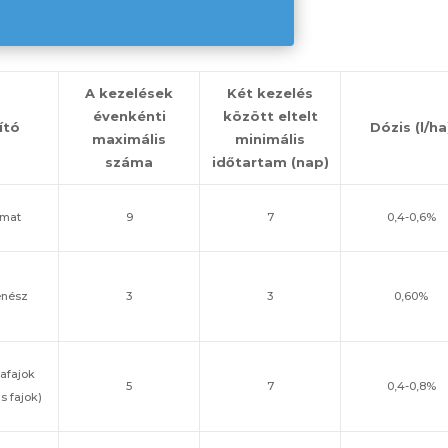
A kezelések
Két kezelés
évenkénti
között eltelt
ító
Dózis (l/ha
maximális
minimális
száma
időtartam (nap)
rmat
9
7
0,4-0,6%
enész
3
3
0,60%
afajok
5
7
0,4-0,8%
s fajok)