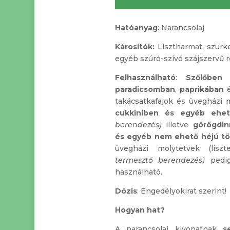
Hatóanyag
: Narancsolaj
Károsítók:
Lisztharmat, szürk
egyéb szúró-szívó szájszervű r
Felhasználható
:
Szőlőben
l
paradicsomban
,
paprikában
takácsatkafajok és üvegházi m
cukkiniben és egyéb ehe
berendezés)
illetve
görögdin
és egyéb nem ehető héjú t
üvegházi molytetvek (lisz
termesztő berendezés)
pedi
használható.
Dózis
: Engedélyokirat szerint!
Hogyan hat?
A narancsolaj kivonatnak
s