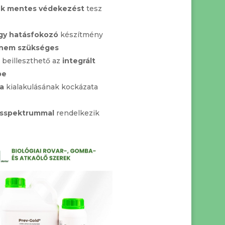
ék mentes
védekezést
tesz
gy hatásfokozó
készítmény
nem szükséges
 beilleszthető az
integrált
be
a
kialakulásának kockázata
ásspektrummal
rendelkezik