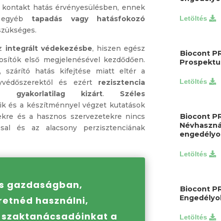
a kontakt hatás érvényesülésben, ennek
r egyéb
tapadás vagy hatásfokozó
szükséges.
z
integrált védekezésbe
, hiszen egész
Biocont P
osítók első megjelenésével kezdődően.
Prospektu
, szárító hatás kifejtése miatt eltér a
yvédőszerektől és ezért
rezisztencia
a gyakorlatilag kizárt
.
Széles
k és a készítménnyel végzet kutatások
ekre és a hasznos szervezetekre nincs
Biocont P
Névhaszná
ssal és az alacsony perzisztenciának
engedélyo
is gazdaságban,
Biocont P
Engedélyok
retnéd használni,
s szaktanácsadóinkat a