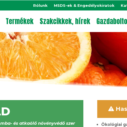
Rólunk
MSDS-ek & Engedélyokiratok
Ka
Termékek
Szakcikkek, hírek
Gazdabolt
LD
Has
gomba- és atkaölő növényvédő szer
Ökológiai 