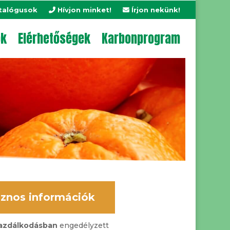
talógusok
Hívjon minket!
Írjon nekünk!
ok
Elérhetőségek
Karbonprogram
znos információk
gazdálkodásban
engedélyzett