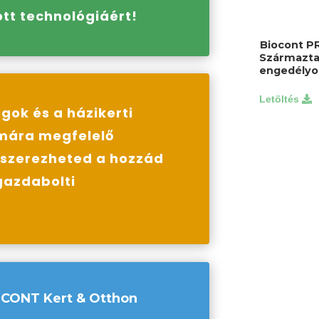
tt technológiáért!
Biocont P
Származta
engedélyo
gok és a házikerti
mára megfelelő
eszerezheted a hozzád
gazdabolti
CONT Kert & Otthon