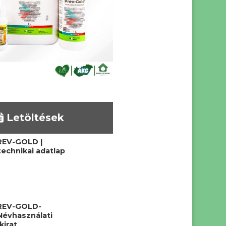
Letöltések
REV-GOLD |
echnikai adatlap
REV-GOLD-
Névhasználati
kirat