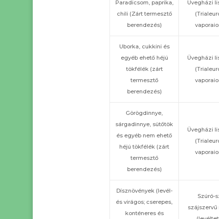
Paradicsom, paprika,
Üvegházi li
chili (Zárt termesztő
(Trialeu
berendezés)
vaporai
Uborka, cukkini és
egyéb ehető héjú
Üvegházi li
tökfélék (zárt
(Trialeu
termesztő
vaporai
berendezés)
Görögdinnye,
sárgadinnye, sütőtök
Üvegházi li
és egyéb nem ehető
(Trialeu
héjú tökfélék (zárt
vaporai
termesztő
berendezés)
Dísznövények (levél-
Szúró-s
és virágos; cserepes,
szájszervű 
konténeres és
(levélte