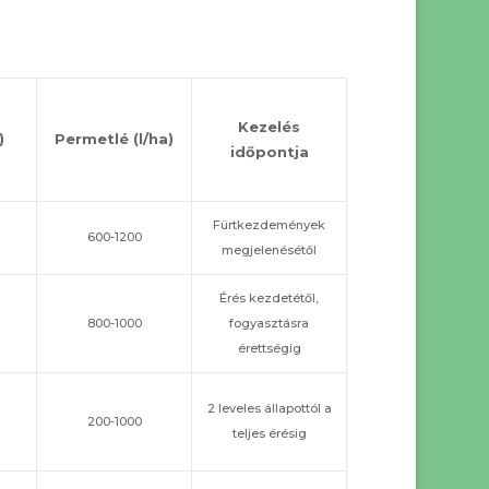
Kezelés
)
Permetlé (l/ha)
időpontja
Fürtkezdemények
600-1200
megjelenésétől
Érés kezdetétől,
800-1000
fogyasztásra
érettségig
2 leveles állapottól a
200-1000
teljes érésig