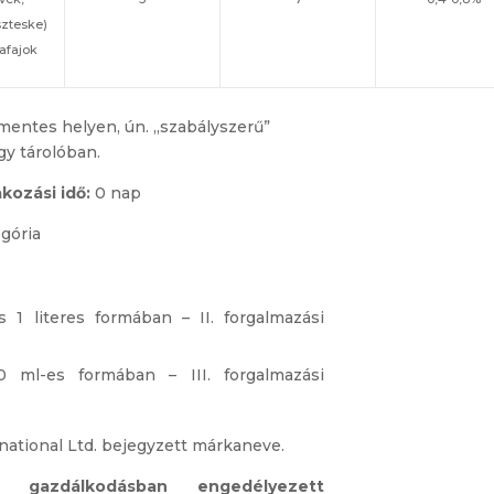
szteske)
afajok
ymentes helyen, ún. „szabályszerű”
gy tárolóban.
kozási idő:
0 nap
egória
s 1 literes formában – II. forgalmazási
0 ml-es formában – III. forgalmazási
national Ltd. bejegyzett márkaneve.
 gazdálkodásban engedélyezett