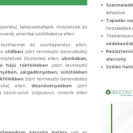
Szermarad
lehetővé
Tapadás va
epenész, takácsatkafajok, molytetvek és
hozzáadása
ovarok, amerikai szőlőkabóca ellen
Tökéletesen
védekezés
isztharmat és szürkepenész ellen,
Rezisztenci
és
chiliben
(zárt termesztő berendezés)
olytetvek (liszteske) ellen,
uborkában,
alacsony
tő héjú tökfélékben
(zárt termesztő
Széles hat
nyében, sárgadinnyében, sütőtökben
ökfélékben
(zárt termesztő berendezés)
teske) ellen,
dísznövényekben
(zárt
g szúró-szívó szájszervű rovarok ellen
ejtmembrán károsító hatása
van és