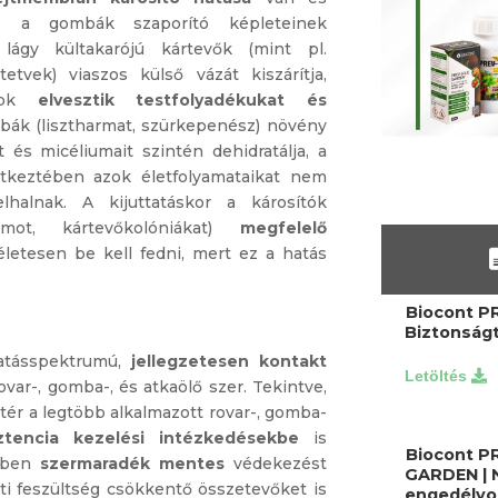
s a gombák szaporító képleteinek
lágy kültakarójú kártevők (mint pl.
ltetvek) viaszos külső vázát kiszárítja,
azok
elvesztik testfolyadékukat és
ák (lisztharmat, szürkepenész) növény
t és micéliumait szintén dehidratálja, a
tkeztében azok életfolyamataikat nem
lhalnak. A kijuttatáskor a károsítók
iumot, kártevőkolóniákat)
megfelelő
letesen be kell fedni, mert ez a hatás
Biocont P
Biztonságt
atásspektrumú,
jellegzetesen kontakt
rovar-, gomba-, és atkaölő szer. Tekintve,
tér a legtöbb alkalmazott rovar-, gomba-
sztencia kezelési intézkedésekbe
is
Biocont P
gyben
szermaradék mentes
védekezést
GARDEN | 
eti feszültség csökkentő összetevőket is
engedélyo