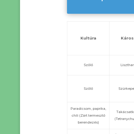
Kultúra
Káros
Szőlő
Lisztha
Szőlő
Szürkep
Paradicsom, paprika,
Takácsatk
chili (Zárt termesztő
(Tetranychu
berendezés)