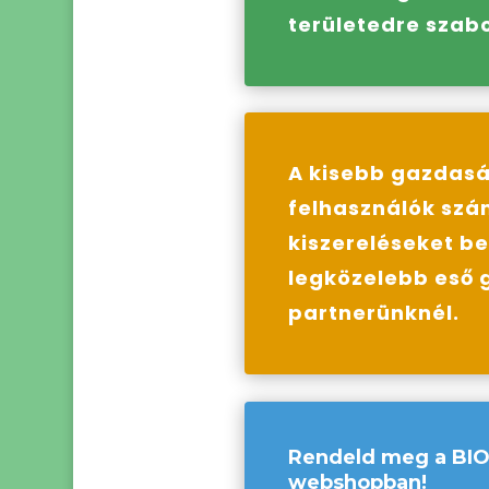
területedre szabo
A kisebb gazdasá
felhasználók szá
kiszereléseket b
legközelebb eső 
partnerünknél.
Rendeld meg a BIO
webshopban!