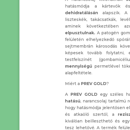
hatásmódja a kártevők é
dehidratálásán
alapszik. A 
liszteskék, takácsatkák, levé
aminek következtében 
elpusztulnak.
A patogén gomb
felületén elhelyezkedő spórái
sejtmembrán károsodás köve
képesek tovább folytatni, e
testfelszínét (gombamicél
mennyiségű
permetlével töké
alapfeltétele.
Miért a
PREV GOLD
?
A
PREV GOLD
egy széles h
hatású
, narancsolaj tartalmú 
hogy hatásmódja jelentősen el
és atkaölő szertől, a
rezi
kiválóan beilleszthető és e
tesz lehetővé. A termék felül