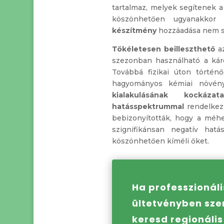
tartalmaz, melyek segítenek 
köszönhetően ugyanakko
készítmény
hozzáadása nem 
Tökéletesen beilleszthető
a
szezonban használható a kár
Továbbá fizikai úton történő
hagyományos kémiai növén
kialakulásának kockázat
hatásspektrummal
rendelkezi
bebizonyították, hogy a méh
szignifikánsan negatív hatá
köszönhetően kíméli őket.
Ha professzionál
ültetvényben sze
keresd regionáli